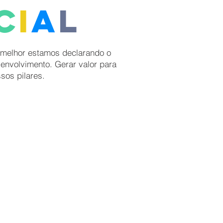
c
i
a
l
 melhor estamos declarando o
nvolvimento. Gerar valor para
sos pilares.